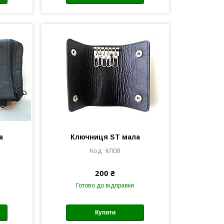
а
Ключниця ST мала
КЛ08
200 ₴
Готово до відправки
Купити