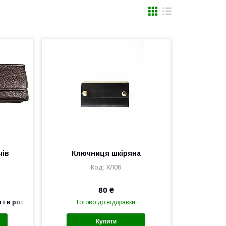
чів
Ключниця шкіряна
КЛ06
80 ₴
 і в роздріб
Готово до відправки
Купити