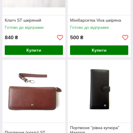
Клатч ST шкіряний
Мінібарсетка Viva шкіряна
Готово до відправки
Готово до відправки
840
500
₴
₴
Купити
Купити
Портмоне "рівна купюра"
Портмоне (клатч) ST
Hassion