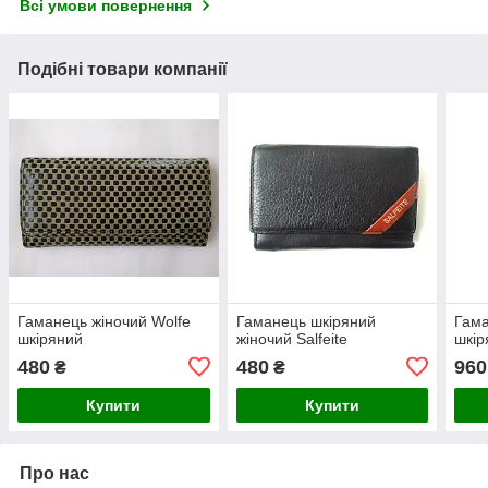
Всі умови повернення
Подібні товари компанії
Гаманець жіночий Wolfe
Гаманець шкіряний
Гама
шкіряний
жіночий Salfeite
шкір
480
480
960
₴
₴
Купити
Купити
Про нас