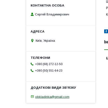
Ш
Р
К
Сергей Владимирович
Київ, Україна
І
Ц
+380 (68) 272-12-50
+380 (50) 551-64-23
obkladinka@gmail.com