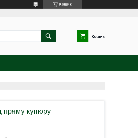
Кошик
Кошик
д пряму купюру