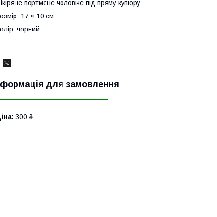
кіряне портмоне чоловіче під пряму купюру
озмір: 17 × 10 см
олір: чорний
нформація для замовлення
іна:
300 ₴