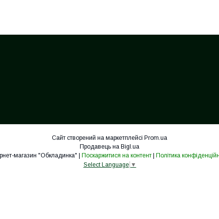
Сайт створений на маркетплейсі
Prom.ua
Продавець на Bigl.ua
Інтернет-магазин "Обкладинка" |
Поскаржитися на контент
|
Політика конфіденційн
Select Language
▼