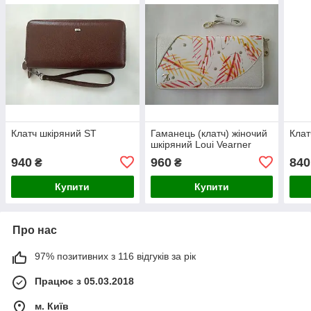
Клатч шкіряний ST
Гаманець (клатч) жіночий
Клат
шкіряний Loui Vearner
940
960
840
₴
₴
Купити
Купити
Про нас
97% позитивних з 116 відгуків за рік
Працює з 05.03.2018
м. Київ