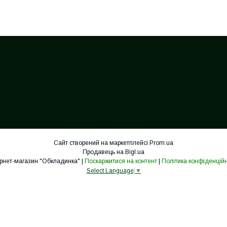
Сайт створений на маркетплейсі
Prom.ua
Продавець на Bigl.ua
Інтернет-магазин "Обкладинка" |
Поскаржитися на контент
|
Політика конфіденційн
Select Language
▼