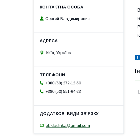
В
В
Сергей Владимирович
Р
К
Київ, Україна
І
+380 (68) 272-12-50
Ц
+380 (50) 551-64-23
obkladinka@gmail.com