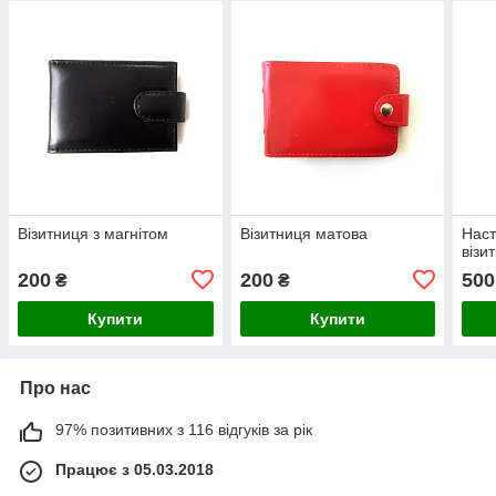
Візитниця з магнітом
Візитниця матова
Наст
візи
200
200
500
₴
₴
Купити
Купити
Про нас
97% позитивних з 116 відгуків за рік
Працює з 05.03.2018