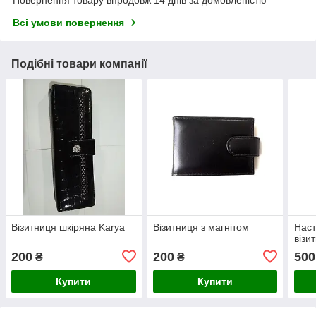
Повернення товару впродовж 14 днів за домовленістю
Всі умови повернення
Подібні товари компанії
Візитниця шкіряна Karya
Візитниця з магнітом
Наст
візи
200
200
500
₴
₴
Купити
Купити