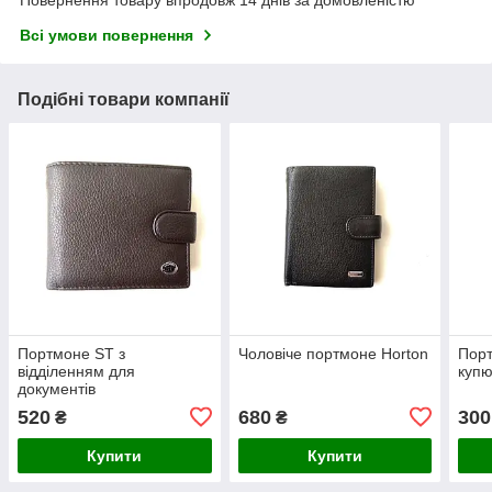
Повернення товару впродовж 14 днів за домовленістю
Всі умови повернення
Подібні товари компанії
Портмоне ST з
Чоловіче портмоне Horton
Порт
відділенням для
куп
документів
520
680
300
₴
₴
Купити
Купити