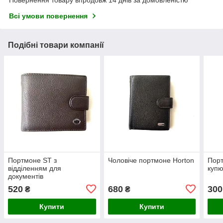
Повернення товару впродовж 14 днів за домовленістю
Всі умови повернення
Подібні товари компанії
Портмоне ST з
Чоловіче портмоне Horton
Порт
відділенням для
куп
документів
520
680
300
₴
₴
Купити
Купити