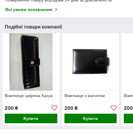
Повернення товару впродовж 14 днів за домовленістю
Всі умови повернення
Подібні товари компанії
Візитниця шкіряна Karya
Візитниця з магнітом
Візи
200
200
200
₴
₴
Купити
Купити