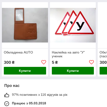
Обкладинка AUTO
Наклейка на авто "У"
Обкл
ученик
(пас
300
5
300
₴
₴
Купити
Купити
Про нас
97% позитивних з 116 відгуків за рік
Працює з 05.03.2018