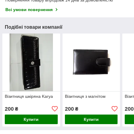
Повернення товару впродовж 14 днів за домовленістю
Всі умови повернення
Подібні товари компанії
Візитниця шкіряна Karya
Візитниця з магнітом
Візи
200
200
200
₴
₴
Купити
Купити